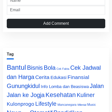
Add Comment
Tag
Bantul
Bisnis
Cek Jadwal
Bola
Cek Fakta
dan Harga
Cerita
Finansial
Edukasi
Gunungkidul
Jalan
Info Lomba dan Beasiswa
Jalan ke Jogja
Kesehatan
Kuliner
Lifestyle
Kulonprogo
Music
Mancanegara
Milenial