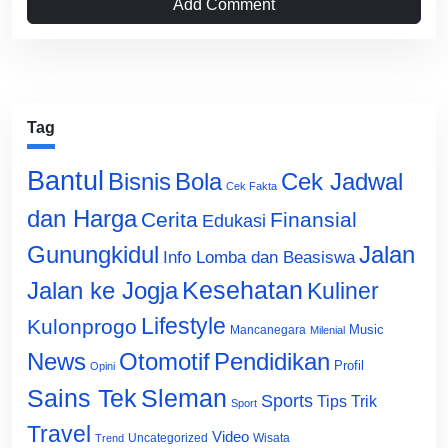
Add Comment
Tag
Bantul
Bisnis
Cek Jadwal
Bola
Cek Fakta
dan Harga
Cerita
Finansial
Edukasi
Gunungkidul
Jalan
Info Lomba dan Beasiswa
Jalan ke Jogja
Kesehatan
Kuliner
Lifestyle
Kulonprogo
Music
Mancanegara
Milenial
News
Otomotif
Pendidikan
Profil
Opini
Sains Tek
Sleman
Sports
Tips Trik
Sport
Travel
Video
Uncategorized
Wisata
Trend