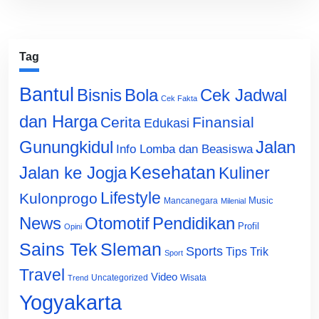
Tag
Bantul
Bisnis
Cek Jadwal
Bola
Cek Fakta
dan Harga
Cerita
Finansial
Edukasi
Gunungkidul
Jalan
Info Lomba dan Beasiswa
Jalan ke Jogja
Kesehatan
Kuliner
Lifestyle
Kulonprogo
Music
Mancanegara
Milenial
News
Otomotif
Pendidikan
Profil
Opini
Sains Tek
Sleman
Sports
Tips Trik
Sport
Travel
Video
Uncategorized
Wisata
Trend
Yogyakarta