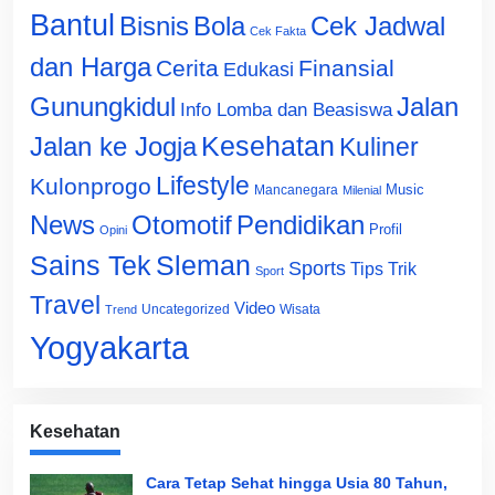
Bantul
Bisnis
Cek Jadwal
Bola
Cek Fakta
dan Harga
Cerita
Finansial
Edukasi
Gunungkidul
Jalan
Info Lomba dan Beasiswa
Jalan ke Jogja
Kesehatan
Kuliner
Lifestyle
Kulonprogo
Music
Mancanegara
Milenial
News
Otomotif
Pendidikan
Profil
Opini
Sains Tek
Sleman
Sports
Tips Trik
Sport
Travel
Video
Uncategorized
Wisata
Trend
Yogyakarta
Kesehatan
Cara Tetap Sehat hingga Usia 80 Tahun,