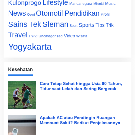
Lifestyle
Kulonprogo
Music
Mancanegara
Milenial
News
Otomotif
Pendidikan
Profil
Opini
Sains Tek
Sleman
Sports
Tips Trik
Sport
Travel
Video
Uncategorized
Wisata
Trend
Yogyakarta
Kesehatan
Cara Tetap Sehat hingga Usia 80 Tahun,
Tidur saat Lelah dan Sering Bergerak
Apakah AC atau Pendingin Ruangan
Membuat Sakit? Berikut Penjelasannya