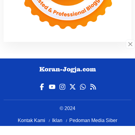
© 2024
Kontak Kami
Iklan
Pedoman Media Siber