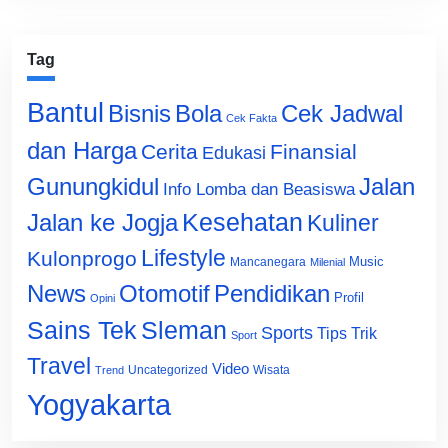
Tag
Bantul
Bisnis
Cek Jadwal
Bola
Cek Fakta
dan Harga
Cerita
Finansial
Edukasi
Gunungkidul
Jalan
Info Lomba dan Beasiswa
Jalan ke Jogja
Kesehatan
Kuliner
Lifestyle
Kulonprogo
Music
Mancanegara
Milenial
News
Otomotif
Pendidikan
Profil
Opini
Sains Tek
Sleman
Sports
Tips Trik
Sport
Travel
Video
Uncategorized
Wisata
Trend
Yogyakarta