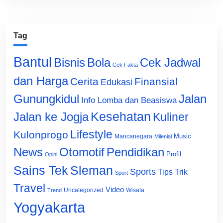
Tag
Bantul
Bisnis
Cek Jadwal
Bola
Cek Fakta
dan Harga
Cerita
Finansial
Edukasi
Gunungkidul
Jalan
Info Lomba dan Beasiswa
Jalan ke Jogja
Kesehatan
Kuliner
Lifestyle
Kulonprogo
Music
Mancanegara
Milenial
News
Otomotif
Pendidikan
Profil
Opini
Sains Tek
Sleman
Sports
Tips Trik
Sport
Travel
Video
Uncategorized
Wisata
Trend
Yogyakarta