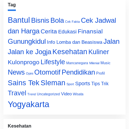
Tag
Bantul
Bisnis
Cek Jadwal
Bola
Cek Fakta
dan Harga
Cerita
Finansial
Edukasi
Gunungkidul
Jalan
Info Lomba dan Beasiswa
Jalan ke Jogja
Kesehatan
Kuliner
Lifestyle
Kulonprogo
Music
Mancanegara
Milenial
News
Otomotif
Pendidikan
Profil
Opini
Sains Tek
Sleman
Sports
Tips Trik
Sport
Travel
Video
Uncategorized
Wisata
Trend
Yogyakarta
Kesehatan