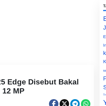
T
J
E
I
k
K
Mi
P
5 Edge Disebut Bakal
e 12 MP
Tr