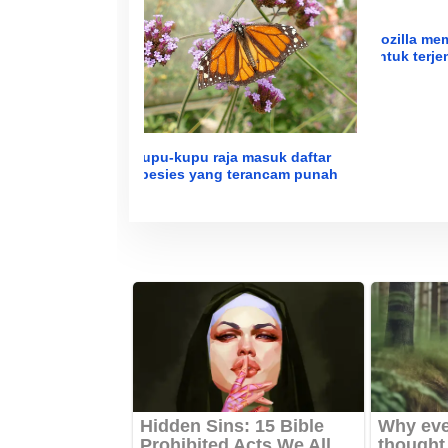
Mozilla mem
untuk terje
Kupu-kupu raja masuk daftar
spesies yang terancam punah