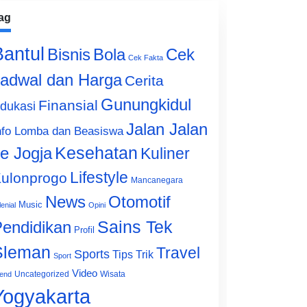
ag
Bantul
Bisnis
Cek
Bola
Cek Fakta
adwal dan Harga
Cerita
Gunungkidul
Finansial
dukasi
Jalan Jalan
nfo Lomba dan Beasiswa
e Jogja
Kesehatan
Kuliner
Lifestyle
ulonprogo
Mancanegara
News
Otomotif
Music
lenial
Opini
Sains Tek
endidikan
Profil
Sleman
Travel
Sports
Tips Trik
Sport
Video
Uncategorized
Wisata
end
Yogyakarta