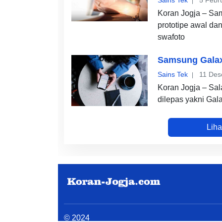
Sains Tek
5 Febr
Koran Jogja – Sa
prototipe awal da
swafoto
Samsung Galaxy
Sains Tek
11 Des
Koran Jogja – Sal
dilepas yakni Ga
Lih
© 2024