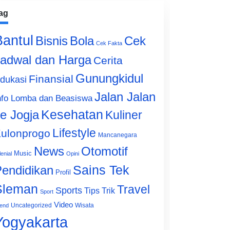
ag
Bantul
Bisnis
Cek
Bola
Cek Fakta
adwal dan Harga
Cerita
Gunungkidul
Finansial
dukasi
Jalan Jalan
nfo Lomba dan Beasiswa
e Jogja
Kesehatan
Kuliner
Lifestyle
ulonprogo
Mancanegara
News
Otomotif
Music
lenial
Opini
Sains Tek
endidikan
Profil
Sleman
Travel
Sports
Tips Trik
Sport
Video
Uncategorized
Wisata
end
Yogyakarta