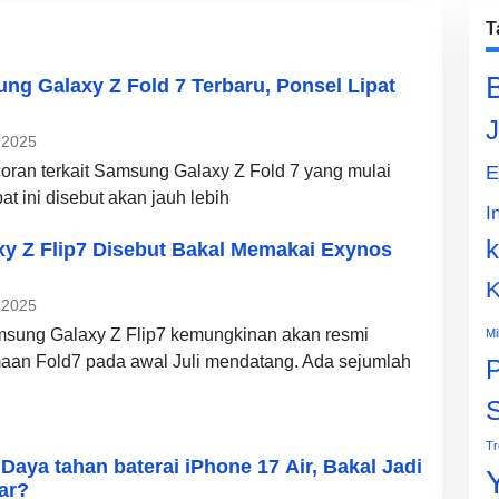
T
g Galaxy Z Fold 7 Terbaru, Ponsel Lipat
J
 2025
oran terkait Samsung Galaxy Z Fold 7 yang mulai
E
at ini disebut akan jauh lebih
I
k
y Z Flip7 Disebut Bakal Memakai Exynos
K
 2025
msung Galaxy Z Flip7 kemungkinan akan resmi
Mi
aan Fold7 pada awal Juli mendatang. Ada sejumlah
P
Tr
aya tahan baterai iPhone 17 Air, Bakal Jadi
ar?