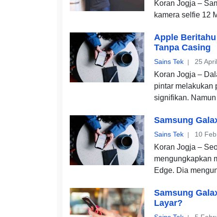
Koran Jogja – Sa
kamera selfie 12 
Apple Beritahu
Tanpa Casing
Sains Tek
25 Apri
Koran Jogja – Dal
pintar melakukan 
signifikan. Namun
Samsung Galax
Sains Tek
10 Feb
Koran Jogja – Se
mengungkapkan me
Edge. Dia mengu
Samsung Galax
Layar?