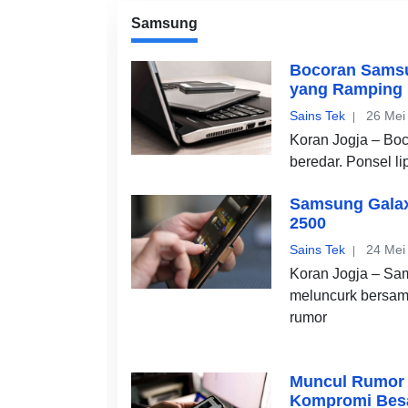
Samsung
Bocoran Samsun
yang Ramping
Sains Tek
26 Mei
Koran Jogja – Boc
beredar. Ponsel lip
Samsung Galax
2500
Sains Tek
24 Mei
Koran Jogja – Sa
meluncurk bersam
rumor
Muncul Rumor D
Kompromi Bes