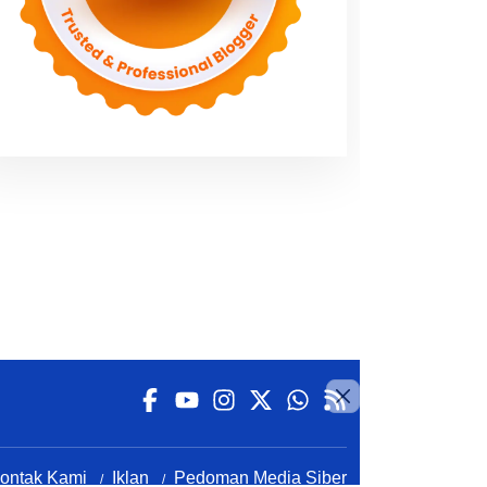
ontak Kami
Iklan
Pedoman Media Siber