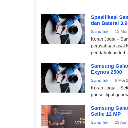
Spesifikasi Sa
dan Baterai 3.
Sains Tek
13 Mei
Koran Jogja – Sa
perusahaan asal K
pendahuluan terh
Samsung Galax
Exynos 2500
Sains Tek
6 Mei 
Koran Jogja – Se
ponsel lipat gener
Samsung Galax
Selfie 12 MP
Sains Tek
29 Apri