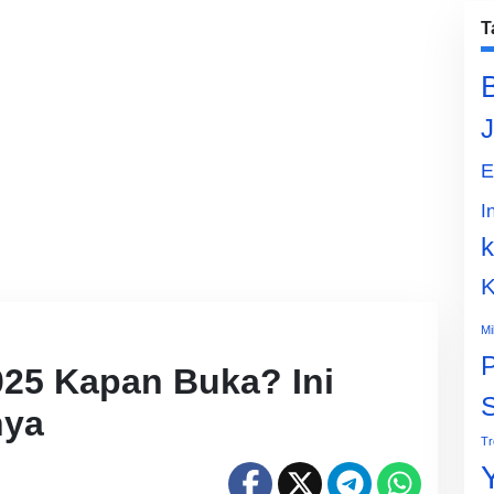
T
J
E
I
k
K
Mi
P
25 Kapan Buka? Ini
nya
Tr