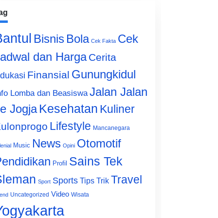
ag
Bantul
Bisnis
Cek
Bola
Cek Fakta
adwal dan Harga
Cerita
Gunungkidul
Finansial
dukasi
Jalan Jalan
nfo Lomba dan Beasiswa
e Jogja
Kesehatan
Kuliner
Lifestyle
ulonprogo
Mancanegara
News
Otomotif
Music
lenial
Opini
Sains Tek
endidikan
Profil
Sleman
Travel
Sports
Tips Trik
Sport
Video
Uncategorized
Wisata
end
Yogyakarta