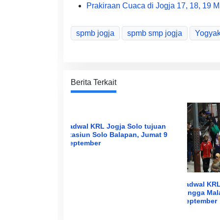
Prakiraan Cuaca di Jogja 17, 18, 19 
spmb jogja
spmb smp jogja
Yogyak
Berita Terkait
Jadwal KRL Jogja Solo tujuan
Stasiun Solo Balapan, Jumat 9
September
Jadwal KRL
hingga Mal
September