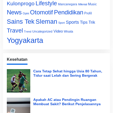
Lifestyle
Kulonprogo
Music
Mancanegara
Milenial
News
Otomotif
Pendidikan
Profil
Opini
Sains Tek
Sleman
Sports
Tips Trik
Sport
Travel
Video
Uncategorized
Wisata
Trend
Yogyakarta
Kesehatan
Cara Tetap Sehat hingga Usia 80 Tahun,
Tidur saat Lelah dan Sering Bergerak
Apakah AC atau Pendingin Ruangan
Membuat Sakit? Berikut Penjelasannya