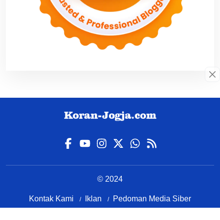
© 2024
Kontak Kami
Iklan
Pedoman Media Siber