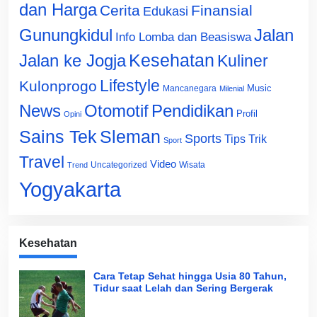
dan Harga
Cerita
Finansial
Edukasi
Gunungkidul
Jalan
Info Lomba dan Beasiswa
Jalan ke Jogja
Kesehatan
Kuliner
Lifestyle
Kulonprogo
Music
Mancanegara
Milenial
News
Otomotif
Pendidikan
Profil
Opini
Sains Tek
Sleman
Sports
Tips Trik
Sport
Travel
Video
Uncategorized
Wisata
Trend
Yogyakarta
Kesehatan
Cara Tetap Sehat hingga Usia 80 Tahun,
Tidur saat Lelah dan Sering Bergerak