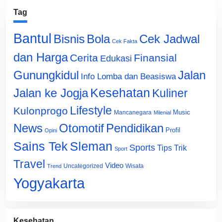
Tag
Bantul
Bisnis
Cek Jadwal
Bola
Cek Fakta
dan Harga
Cerita
Finansial
Edukasi
Gunungkidul
Jalan
Info Lomba dan Beasiswa
Jalan ke Jogja
Kesehatan
Kuliner
Lifestyle
Kulonprogo
Music
Mancanegara
Milenial
News
Otomotif
Pendidikan
Profil
Opini
Sains Tek
Sleman
Sports
Tips Trik
Sport
Travel
Video
Uncategorized
Wisata
Trend
Yogyakarta
Kesehatan