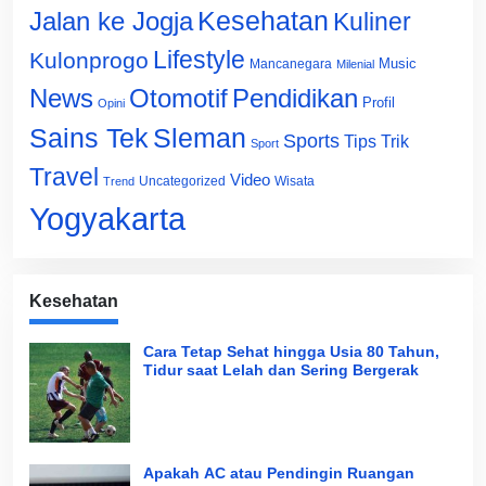
Jalan ke Jogja
Kesehatan
Kuliner
Lifestyle
Kulonprogo
Music
Mancanegara
Milenial
News
Otomotif
Pendidikan
Profil
Opini
Sains Tek
Sleman
Sports
Tips Trik
Sport
Travel
Video
Uncategorized
Wisata
Trend
Yogyakarta
Kesehatan
Cara Tetap Sehat hingga Usia 80 Tahun,
Tidur saat Lelah dan Sering Bergerak
Apakah AC atau Pendingin Ruangan