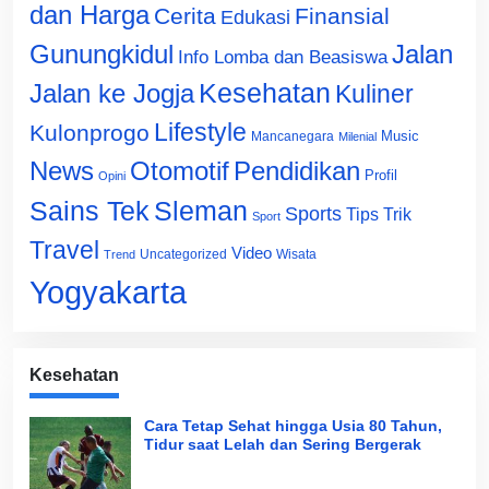
dan Harga
Cerita
Finansial
Edukasi
Gunungkidul
Jalan
Info Lomba dan Beasiswa
Jalan ke Jogja
Kesehatan
Kuliner
Lifestyle
Kulonprogo
Music
Mancanegara
Milenial
News
Otomotif
Pendidikan
Profil
Opini
Sains Tek
Sleman
Sports
Tips Trik
Sport
Travel
Video
Uncategorized
Wisata
Trend
Yogyakarta
Kesehatan
Cara Tetap Sehat hingga Usia 80 Tahun,
Tidur saat Lelah dan Sering Bergerak