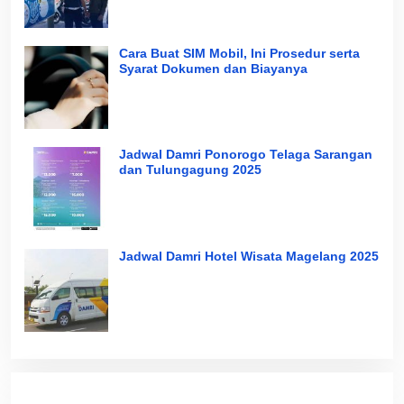
Cara Buat SIM Mobil, Ini Prosedur serta
Syarat Dokumen dan Biayanya
Jadwal Damri Ponorogo Telaga Sarangan
dan Tulungagung 2025
Jadwal Damri Hotel Wisata Magelang 2025