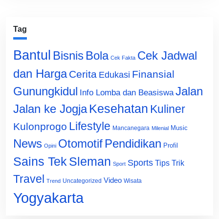
Tag
Bantul
Bisnis
Cek Jadwal
Bola
Cek Fakta
dan Harga
Cerita
Finansial
Edukasi
Gunungkidul
Jalan
Info Lomba dan Beasiswa
Jalan ke Jogja
Kesehatan
Kuliner
Lifestyle
Kulonprogo
Music
Mancanegara
Milenial
News
Otomotif
Pendidikan
Profil
Opini
Sains Tek
Sleman
Sports
Tips Trik
Sport
Travel
Video
Uncategorized
Wisata
Trend
Yogyakarta