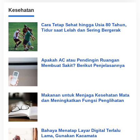
Kesehatan
Cara Tetap Sehat hingga Usia 80 Tahun,
Tidur saat Lelah dan Sering Bergerak
Apakah AC atau Pendingin Ruangan
Membuat Sakit? Berikut Penjelasannya
Makanan untuk Menjaga Kesehatan Mata
dan Meningkatkan Fungsi Penglihatan
Bahaya Menatap Layar Digital Terlalu
Lama, Gunakan Kacamata