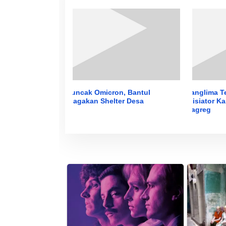
Puncak Omicron, Bantul
Panglima T
Siagakan Shelter Desa
Inisiator K
Nagreg