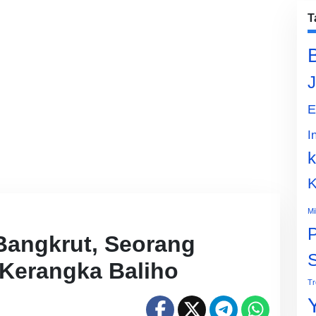
T
J
E
I
k
K
Mi
P
Bangkrut, Seorang
Kerangka Baliho
Tr