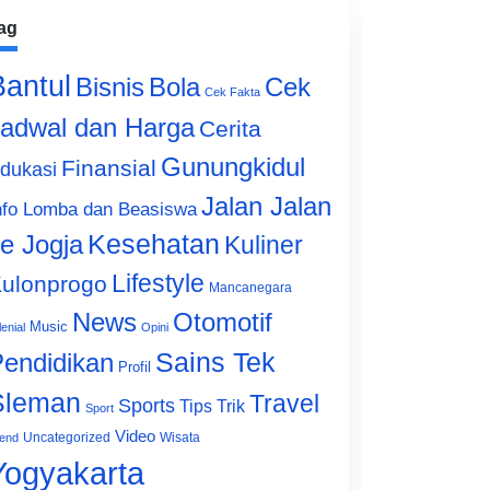
ag
Bantul
Bisnis
Cek
Bola
Cek Fakta
adwal dan Harga
Cerita
Gunungkidul
Finansial
dukasi
Jalan Jalan
nfo Lomba dan Beasiswa
e Jogja
Kesehatan
Kuliner
Lifestyle
ulonprogo
Mancanegara
News
Otomotif
Music
lenial
Opini
Sains Tek
endidikan
Profil
Sleman
Travel
Sports
Tips Trik
Sport
Video
Uncategorized
Wisata
end
Yogyakarta