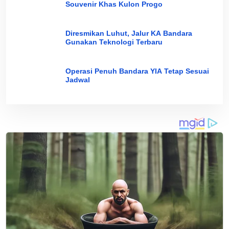
Souvenir Khas Kulon Progo
Diresmikan Luhut, Jalur KA Bandara
Gunakan Teknologi Terbaru
Operasi Penuh Bandara YIA Tetap Sesuai
Jadwal