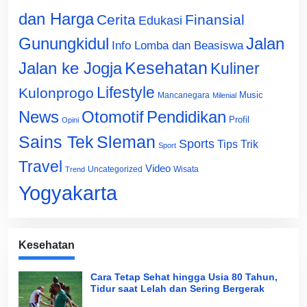
dan Harga
Cerita
Finansial
Edukasi
Gunungkidul
Jalan
Info Lomba dan Beasiswa
Jalan ke Jogja
Kesehatan
Kuliner
Lifestyle
Kulonprogo
Music
Mancanegara
Milenial
News
Otomotif
Pendidikan
Profil
Opini
Sains Tek
Sleman
Sports
Tips Trik
Sport
Travel
Video
Uncategorized
Wisata
Trend
Yogyakarta
Kesehatan
Cara Tetap Sehat hingga Usia 80 Tahun,
Tidur saat Lelah dan Sering Bergerak