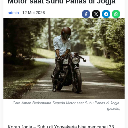
Motor saat Suhu Panas di Jogja
admin
12 Mei 2026
Cara Aman Berkendara Sepeda Motor saat Suhu Panas di Jogja.
(pexels)
Koran Jogja – Suhu di Yogyakarta bisa mencapai 33