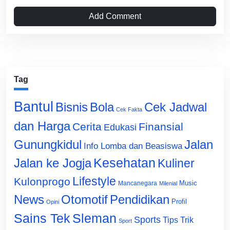
Add Comment
Tag
Bantul
Bisnis
Cek Jadwal
Bola
Cek Fakta
dan Harga
Cerita
Finansial
Edukasi
Gunungkidul
Jalan
Info Lomba dan Beasiswa
Jalan ke Jogja
Kesehatan
Kuliner
Lifestyle
Kulonprogo
Music
Mancanegara
Milenial
News
Otomotif
Pendidikan
Profil
Opini
Sains Tek
Sleman
Sports
Tips Trik
Sport