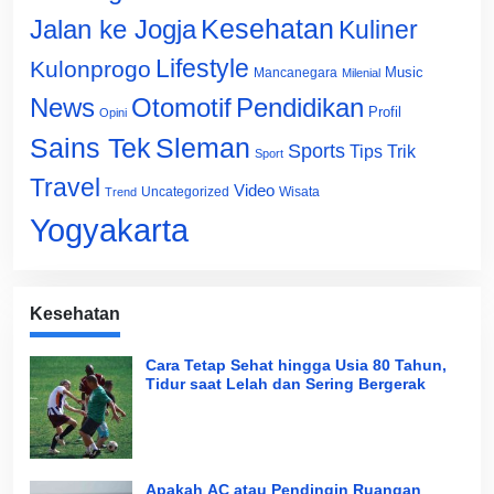
Jalan ke Jogja
Kesehatan
Kuliner
Lifestyle
Kulonprogo
Music
Mancanegara
Milenial
News
Otomotif
Pendidikan
Profil
Opini
Sains Tek
Sleman
Sports
Tips Trik
Sport
Travel
Video
Uncategorized
Wisata
Trend
Yogyakarta
Kesehatan
Cara Tetap Sehat hingga Usia 80 Tahun,
Tidur saat Lelah dan Sering Bergerak
Apakah AC atau Pendingin Ruangan