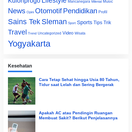
Lifestyle
Kulonprogo
Music
Mancanegara
Milenial
News
Otomotif
Pendidikan
Profil
Opini
Sains Tek
Sleman
Sports
Tips Trik
Sport
Travel
Video
Uncategorized
Wisata
Trend
Yogyakarta
Kesehatan
Cara Tetap Sehat hingga Usia 80 Tahun,
Tidur saat Lelah dan Sering Bergerak
Apakah AC atau Pendingin Ruangan
Membuat Sakit? Berikut Penjelasannya