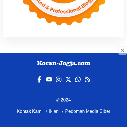
© 2024
Kontak Kami
Iklan
Pedoman Media Siber