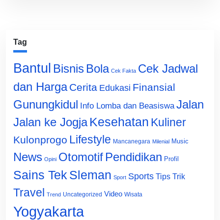
Tag
Bantul
Bisnis
Cek Jadwal
Bola
Cek Fakta
dan Harga
Cerita
Finansial
Edukasi
Gunungkidul
Jalan
Info Lomba dan Beasiswa
Jalan ke Jogja
Kesehatan
Kuliner
Lifestyle
Kulonprogo
Music
Mancanegara
Milenial
News
Otomotif
Pendidikan
Profil
Opini
Sains Tek
Sleman
Sports
Tips Trik
Sport
Travel
Video
Uncategorized
Wisata
Trend
Yogyakarta