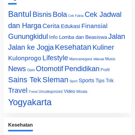
Bantul
Bisnis
Cek Jadwal
Bola
Cek Fakta
dan Harga
Cerita
Finansial
Edukasi
Gunungkidul
Jalan
Info Lomba dan Beasiswa
Jalan ke Jogja
Kesehatan
Kuliner
Lifestyle
Kulonprogo
Music
Mancanegara
Milenial
News
Otomotif
Pendidikan
Profil
Opini
Sains Tek
Sleman
Sports
Tips Trik
Sport
Travel
Video
Uncategorized
Wisata
Trend
Yogyakarta
Kesehatan