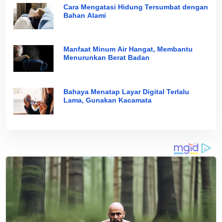
Cara Mengatasi Hidung Tersumbat dengan
Bahan Alami
Manfaat Minum Air Hangat, Membantu
Menurunkan Berat Badan
Bahaya Menatap Layar Digital Terlalu
Lama, Gunakan Kacamata