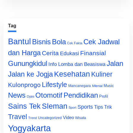
Tag
Bantul
Bisnis
Cek Jadwal
Bola
Cek Fakta
dan Harga
Cerita
Finansial
Edukasi
Gunungkidul
Jalan
Info Lomba dan Beasiswa
Jalan ke Jogja
Kesehatan
Kuliner
Lifestyle
Kulonprogo
Music
Mancanegara
Milenial
News
Otomotif
Pendidikan
Profil
Opini
Sains Tek
Sleman
Sports
Tips Trik
Sport
Travel
Video
Uncategorized
Wisata
Trend
Yogyakarta