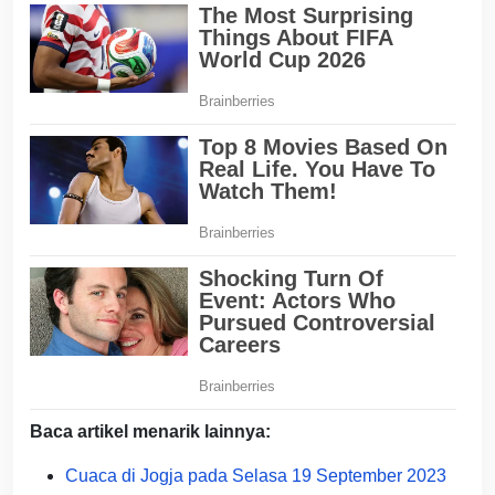
Baca artikel menarik lainnya:
Cuaca di Jogja pada Selasa 19 September 2023