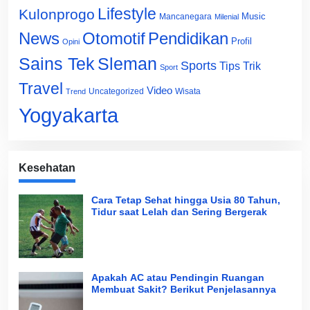
Lifestyle
Kulonprogo
Music
Mancanegara
Milenial
News
Otomotif
Pendidikan
Profil
Opini
Sains Tek
Sleman
Sports
Tips Trik
Sport
Travel
Video
Uncategorized
Wisata
Trend
Yogyakarta
Kesehatan
Cara Tetap Sehat hingga Usia 80 Tahun,
Tidur saat Lelah dan Sering Bergerak
Apakah AC atau Pendingin Ruangan
Membuat Sakit? Berikut Penjelasannya