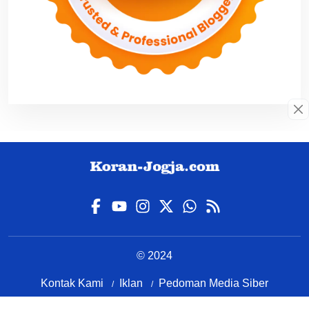
© 2024
Kontak Kami
Iklan
Pedoman Media Siber