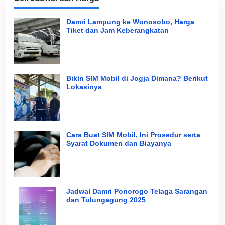
Damri Lampung ke Wonosobo, Harga
Tiket dan Jam Keberangkatan
Bikin SIM Mobil di Jogja Dimana? Berikut
Lokasinya
Cara Buat SIM Mobil, Ini Prosedur serta
Syarat Dokumen dan Biayanya
Jadwal Damri Ponorogo Telaga Sarangan
dan Tulungagung 2025