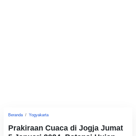
Beranda
Yogyakarta
Prakiraan Cuaca di Jogja Jumat