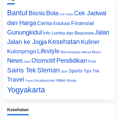
Bantul
Bisnis
Cek Jadwal
Bola
Cek Fakta
dan Harga
Cerita
Finansial
Edukasi
Gunungkidul
Jalan
Info Lomba dan Beasiswa
Jalan ke Jogja
Kesehatan
Kuliner
Lifestyle
Kulonprogo
Music
Mancanegara
Milenial
News
Otomotif
Pendidikan
Profil
Opini
Sains Tek
Sleman
Sports
Tips Trik
Sport
Travel
Video
Uncategorized
Wisata
Trend
Yogyakarta
Kesehatan