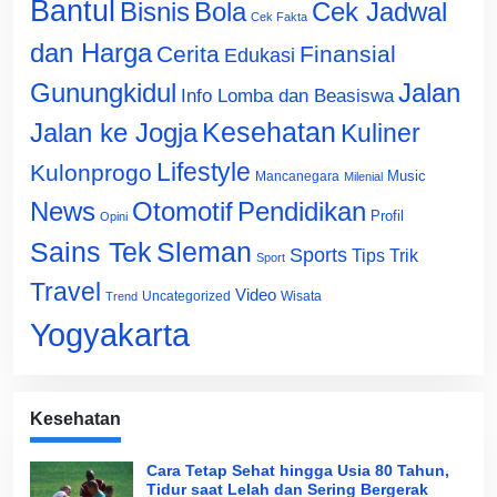
Bantul
Bisnis
Cek Jadwal
Bola
Cek Fakta
dan Harga
Cerita
Finansial
Edukasi
Gunungkidul
Jalan
Info Lomba dan Beasiswa
Jalan ke Jogja
Kesehatan
Kuliner
Lifestyle
Kulonprogo
Music
Mancanegara
Milenial
News
Otomotif
Pendidikan
Profil
Opini
Sains Tek
Sleman
Sports
Tips Trik
Sport
Travel
Video
Uncategorized
Wisata
Trend
Yogyakarta
Kesehatan
Cara Tetap Sehat hingga Usia 80 Tahun,
Tidur saat Lelah dan Sering Bergerak