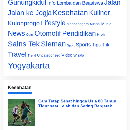
Gunungkidul
Jalan
Info Lomba dan Beasiswa
Jalan ke Jogja
Kesehatan
Kuliner
Lifestyle
Kulonprogo
Music
Mancanegara
Milenial
News
Otomotif
Pendidikan
Profil
Opini
Sains Tek
Sleman
Sports
Tips Trik
Sport
Travel
Video
Uncategorized
Wisata
Trend
Yogyakarta
Kesehatan
Cara Tetap Sehat hingga Usia 80 Tahun,
Tidur saat Lelah dan Sering Bergerak