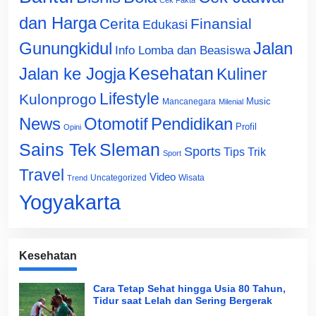
Cek Fakta
dan Harga
Cerita
Finansial
Edukasi
Gunungkidul
Jalan
Info Lomba dan Beasiswa
Jalan ke Jogja
Kesehatan
Kuliner
Lifestyle
Kulonprogo
Music
Mancanegara
Milenial
News
Otomotif
Pendidikan
Profil
Opini
Sains Tek
Sleman
Sports
Tips Trik
Sport
Travel
Video
Uncategorized
Wisata
Trend
Yogyakarta
Kesehatan
Cara Tetap Sehat hingga Usia 80 Tahun,
Tidur saat Lelah dan Sering Bergerak