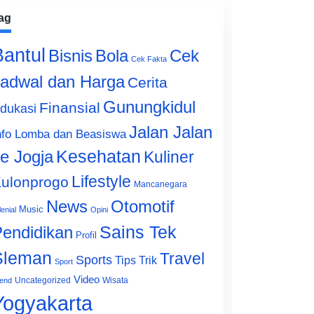
ag
Bantul
Bisnis
Cek
Bola
Cek Fakta
adwal dan Harga
Cerita
Gunungkidul
Finansial
dukasi
Jalan Jalan
nfo Lomba dan Beasiswa
e Jogja
Kesehatan
Kuliner
Lifestyle
ulonprogo
Mancanegara
News
Otomotif
Music
lenial
Opini
Sains Tek
endidikan
Profil
Sleman
Travel
Sports
Tips Trik
Sport
Video
Uncategorized
Wisata
end
Yogyakarta