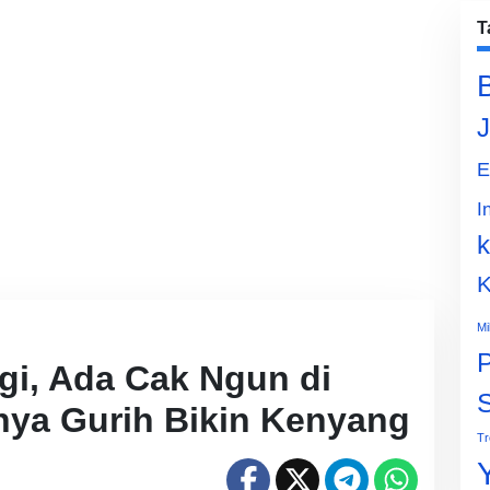
T
J
E
I
k
K
Mi
P
gi, Ada Cak Ngun di
nya Gurih Bikin Kenyang
Tr