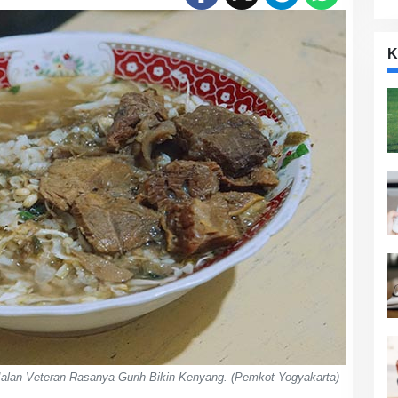
K
Jalan Veteran Rasanya Gurih Bikin Kenyang. (Pemkot Yogyakarta)