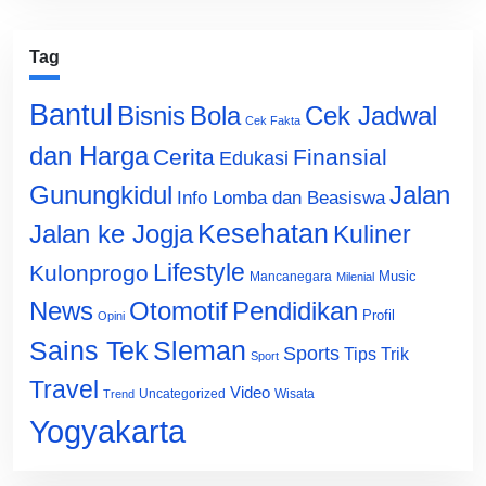
Tag
Bantul
Bisnis
Cek Jadwal
Bola
Cek Fakta
dan Harga
Cerita
Finansial
Edukasi
Gunungkidul
Jalan
Info Lomba dan Beasiswa
Jalan ke Jogja
Kesehatan
Kuliner
Lifestyle
Kulonprogo
Music
Mancanegara
Milenial
News
Otomotif
Pendidikan
Profil
Opini
Sains Tek
Sleman
Sports
Tips Trik
Sport
Travel
Video
Uncategorized
Wisata
Trend
Yogyakarta