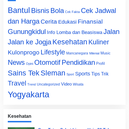
Bantul
Bisnis
Cek Jadwal
Bola
Cek Fakta
dan Harga
Cerita
Finansial
Edukasi
Gunungkidul
Jalan
Info Lomba dan Beasiswa
Jalan ke Jogja
Kesehatan
Kuliner
Lifestyle
Kulonprogo
Music
Mancanegara
Milenial
News
Otomotif
Pendidikan
Profil
Opini
Sains Tek
Sleman
Sports
Tips Trik
Sport
Travel
Video
Uncategorized
Wisata
Trend
Yogyakarta
Kesehatan