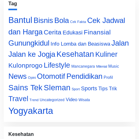
Tag
Bantul
Bisnis
Cek Jadwal
Bola
Cek Fakta
dan Harga
Cerita
Finansial
Edukasi
Gunungkidul
Jalan
Info Lomba dan Beasiswa
Jalan ke Jogja
Kesehatan
Kuliner
Lifestyle
Kulonprogo
Music
Mancanegara
Milenial
News
Otomotif
Pendidikan
Profil
Opini
Sains Tek
Sleman
Sports
Tips Trik
Sport
Travel
Video
Uncategorized
Wisata
Trend
Yogyakarta
Kesehatan