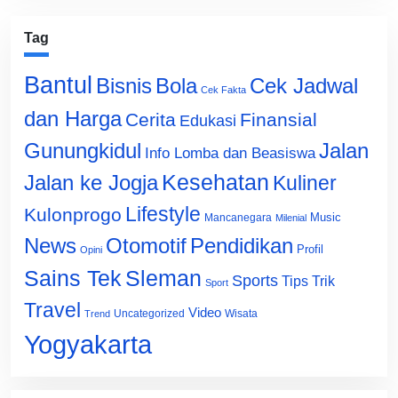
Tag
Bantul
Bisnis
Cek Jadwal
Bola
Cek Fakta
dan Harga
Cerita
Finansial
Edukasi
Gunungkidul
Jalan
Info Lomba dan Beasiswa
Jalan ke Jogja
Kesehatan
Kuliner
Lifestyle
Kulonprogo
Music
Mancanegara
Milenial
News
Otomotif
Pendidikan
Profil
Opini
Sains Tek
Sleman
Sports
Tips Trik
Sport
Travel
Video
Uncategorized
Wisata
Trend
Yogyakarta