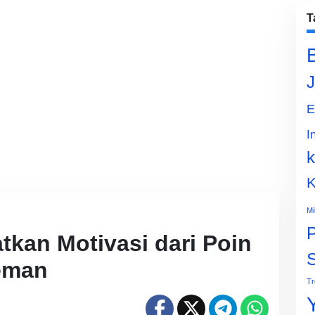
T
J
E
I
k
K
Mi
P
tkan Motivasi dari Poin
eman
Tr