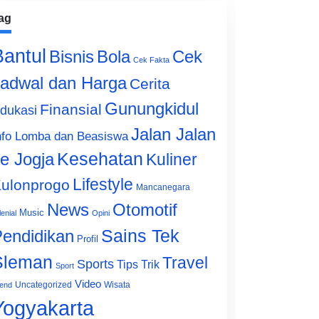
ag
Bantul
Bisnis
Cek
Bola
Cek Fakta
adwal dan Harga
Cerita
Gunungkidul
Finansial
dukasi
Jalan Jalan
nfo Lomba dan Beasiswa
e Jogja
Kesehatan
Kuliner
Lifestyle
ulonprogo
Mancanegara
News
Otomotif
Music
lenial
Opini
Sains Tek
endidikan
Profil
Sleman
Travel
Sports
Tips Trik
Sport
Video
Uncategorized
Wisata
end
Yogyakarta