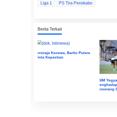
Liga 1
PS Tira Persikabo
Berita Terkait
Persiraja Kecewa, Barito Putera
Minta Kepastian
PSIM Yogya
Menghadap
Perserang 