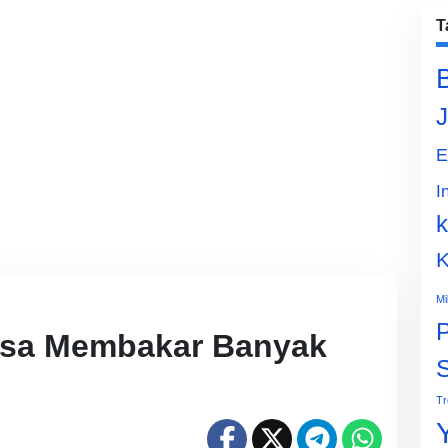
T
J
E
I
k
K
Mi
P
Bisa Membakar Banyak
Tr