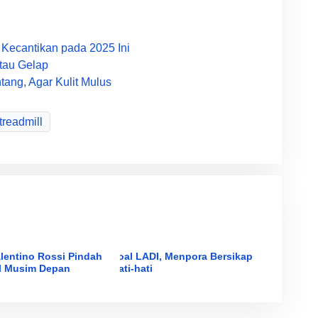
 Kecantikan pada 2025 Ini
tau Gelap
ang, Agar Kulit Mulus
treadmill
lentino Rossi Pindah
Soal LADI, Menpora Bersikap
l Musim Depan
Hati-hati