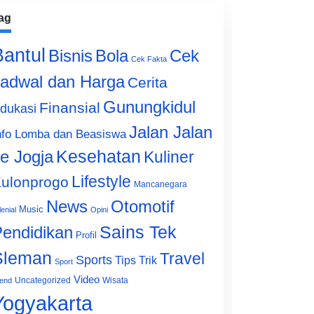
ag
Bantul
Bisnis
Cek
Bola
Cek Fakta
adwal dan Harga
Cerita
Gunungkidul
Finansial
dukasi
Jalan Jalan
nfo Lomba dan Beasiswa
e Jogja
Kesehatan
Kuliner
Lifestyle
ulonprogo
Mancanegara
News
Otomotif
Music
lenial
Opini
Sains Tek
endidikan
Profil
Sleman
Travel
Sports
Tips Trik
Sport
Video
Uncategorized
Wisata
end
Yogyakarta