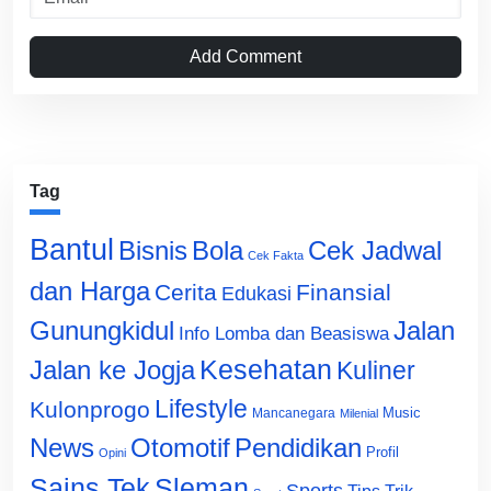
Add Comment
Tag
Bantul
Bisnis
Cek Jadwal
Bola
Cek Fakta
dan Harga
Cerita
Finansial
Edukasi
Gunungkidul
Jalan
Info Lomba dan Beasiswa
Jalan ke Jogja
Kesehatan
Kuliner
Lifestyle
Kulonprogo
Music
Mancanegara
Milenial
News
Otomotif
Pendidikan
Profil
Opini
Sains Tek
Sleman
Sports