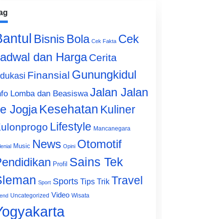
ag
Bantul
Bisnis
Cek
Bola
Cek Fakta
adwal dan Harga
Cerita
Gunungkidul
Finansial
dukasi
Jalan Jalan
nfo Lomba dan Beasiswa
e Jogja
Kesehatan
Kuliner
Lifestyle
ulonprogo
Mancanegara
News
Otomotif
Music
lenial
Opini
Sains Tek
endidikan
Profil
Sleman
Travel
Sports
Tips Trik
Sport
Video
Uncategorized
Wisata
end
Yogyakarta