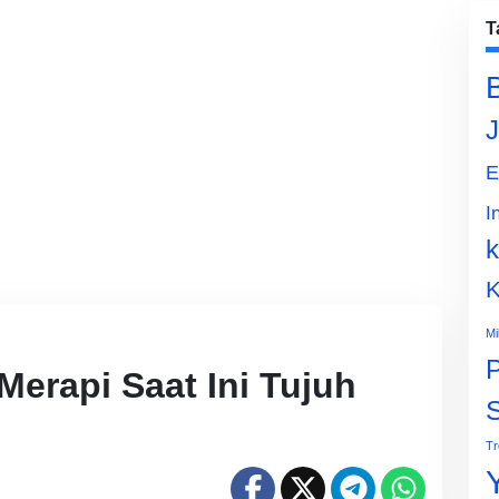
T
J
E
I
k
K
Mi
P
erapi Saat Ini Tujuh
Tr