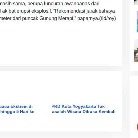
 masih sama, berupa luncuran awanpanas dari
l akibat erupsi eksplosif. “Rekomendasi jarak bahaya
meter dari puncak Gunung Merapi,” paparnya.(rid/roy)
aca Ekstrem di
DPRD Kota Yogyakarta Tak
hingga 5 Hari ke
Masalah Wisata Dibuka Kembali