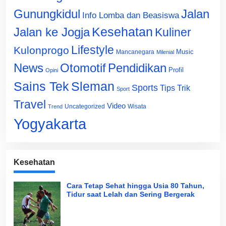
Gunungkidul
Jalan
Info Lomba dan Beasiswa
Jalan ke Jogja
Kesehatan
Kuliner
Lifestyle
Kulonprogo
Music
Mancanegara
Milenial
News
Otomotif
Pendidikan
Profil
Opini
Sains Tek
Sleman
Sports
Tips Trik
Sport
Travel
Video
Uncategorized
Wisata
Trend
Yogyakarta
Kesehatan
Cara Tetap Sehat hingga Usia 80 Tahun,
Tidur saat Lelah dan Sering Bergerak