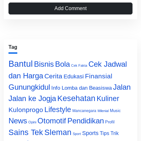
Add Comment
Tag
Bantul
Bisnis
Cek Jadwal
Bola
Cek Fakta
dan Harga
Cerita
Finansial
Edukasi
Gunungkidul
Jalan
Info Lomba dan Beasiswa
Jalan ke Jogja
Kesehatan
Kuliner
Lifestyle
Kulonprogo
Music
Mancanegara
Milenial
News
Otomotif
Pendidikan
Profil
Opini
Sains Tek
Sleman
Sports
Tips Trik
Sport