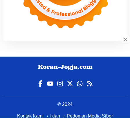
© 2024
Kontak Kami
Iklan
Pedoman Media Siber