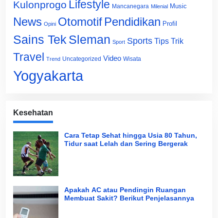
Lifestyle
Kulonprogo
Music
Mancanegara
Milenial
News
Otomotif
Pendidikan
Profil
Opini
Sains Tek
Sleman
Sports
Tips Trik
Sport
Travel
Video
Uncategorized
Wisata
Trend
Yogyakarta
Kesehatan
Cara Tetap Sehat hingga Usia 80 Tahun,
Tidur saat Lelah dan Sering Bergerak
Apakah AC atau Pendingin Ruangan
Membuat Sakit? Berikut Penjelasannya