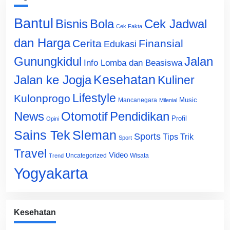
Bantul
Bisnis
Cek Jadwal
Bola
Cek Fakta
dan Harga
Cerita
Finansial
Edukasi
Gunungkidul
Jalan
Info Lomba dan Beasiswa
Jalan ke Jogja
Kesehatan
Kuliner
Lifestyle
Kulonprogo
Music
Mancanegara
Milenial
News
Otomotif
Pendidikan
Profil
Opini
Sains Tek
Sleman
Sports
Tips Trik
Sport
Travel
Video
Uncategorized
Wisata
Trend
Yogyakarta
Kesehatan