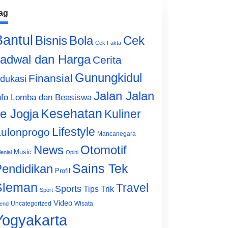
ag
Bantul
Bisnis
Cek
Bola
Cek Fakta
adwal dan Harga
Cerita
Gunungkidul
Finansial
dukasi
Jalan Jalan
nfo Lomba dan Beasiswa
e Jogja
Kesehatan
Kuliner
Lifestyle
ulonprogo
Mancanegara
News
Otomotif
Music
lenial
Opini
Sains Tek
endidikan
Profil
Sleman
Travel
Sports
Tips Trik
Sport
Video
Uncategorized
Wisata
end
Yogyakarta