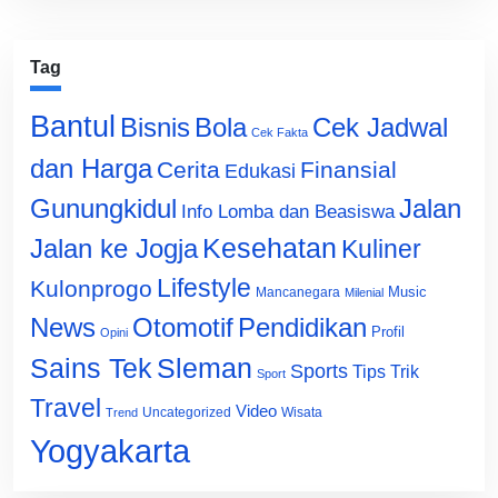
Tag
Bantul
Bisnis
Cek Jadwal
Bola
Cek Fakta
dan Harga
Cerita
Finansial
Edukasi
Gunungkidul
Jalan
Info Lomba dan Beasiswa
Jalan ke Jogja
Kesehatan
Kuliner
Lifestyle
Kulonprogo
Music
Mancanegara
Milenial
News
Otomotif
Pendidikan
Profil
Opini
Sains Tek
Sleman
Sports
Tips Trik
Sport
Travel
Video
Uncategorized
Wisata
Trend
Yogyakarta