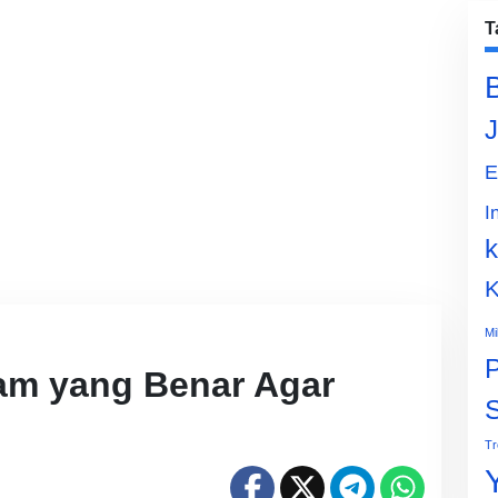
T
J
E
I
k
K
Mi
P
m yang Benar Agar
Tr