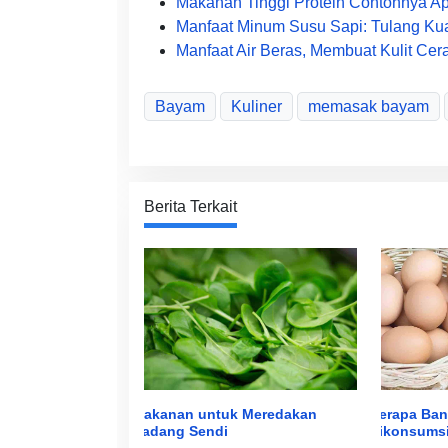
Makanan Tinggi Protein Contohnya Apa
Manfaat Minum Susu Sapi: Tulang Ku
Manfaat Air Beras, Membuat Kulit Ce
Bayam
Kuliner
memasak bayam
Berita Terkait
Berapa Ban
Makanan untuk Meredakan
Dikonsumsi
Radang Sendi