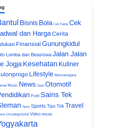
ag
Bantul
Bisnis
Cek
Bola
Cek Fakta
adwal dan Harga
Cerita
Gunungkidul
Finansial
dukasi
Jalan Jalan
nfo Lomba dan Beasiswa
e Jogja
Kesehatan
Kuliner
Lifestyle
ulonprogo
Mancanegara
News
Otomotif
Music
lenial
Opini
Sains Tek
endidikan
Profil
Sleman
Travel
Sports
Tips Trik
Sport
Video
Uncategorized
Wisata
end
Yogyakarta